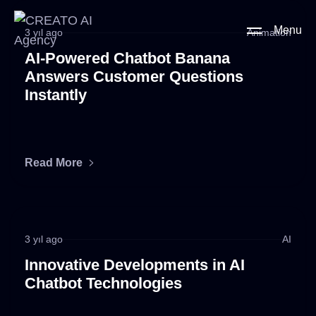
Menu
3 yıl ago
Animation
AI-Powered Chatbot Banana
Answers Customer Questions
Instantly
Read More
3 yıl ago
AI
Innovative Developments in AI
Chatbot Technologies